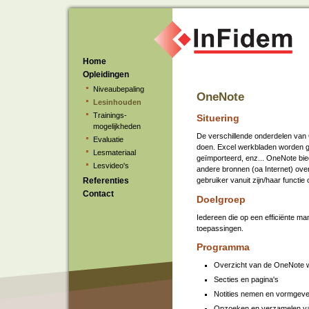
Home
Opleidingen
Niveaubepaling
OneNote
Lesinhouden
Trainings-
Situering
mogelijkheden
De verschillende onderdelen van 
Evaluatie
doen. Excel werkbladen worden ge
Lesmateriaal
geïmporteerd, enz... OneNote bied
Lesvideo's
andere bronnen (oa Internet) over
Referenties
gebruiker vanuit zijn/haar functie
Contact
Doelgroep
Iedereen die op een efficiënte ma
toepassingen.
Programma
Overzicht van de OneNote 
Secties en pagina's
Notities nemen en vormgev
Opzoeken en verzamelen va