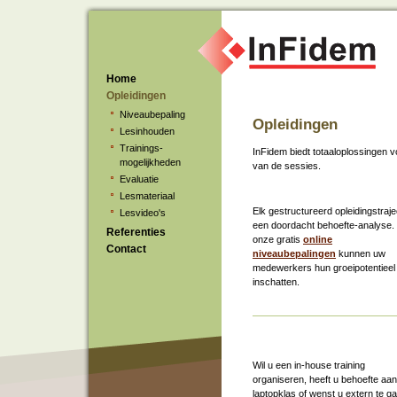
Home
Opleidingen
Niveaubepaling
Opleidingen
Lesinhouden
Trainings-
InFidem biedt totaaloplossingen 
mogelijkheden
van de sessies.
Evaluatie
Lesmateriaal
Elk gestructureerd opleidingstrajec
Lesvideo's
een doordacht behoefte-analyse.
Referenties
onze gratis
online
Contact
niveaubepalingen
kunnen uw
medewerkers hun groeipotentieel
inschatten.
Wil u een in-house training
organiseren, heeft u behoefte aa
laptopklas of wenst u extern te g