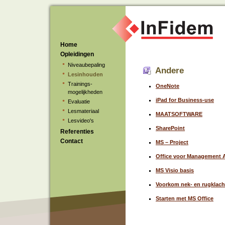
Home
Opleidingen
Niveaubepaling
Andere
Lesinhouden
Trainings-
OneNote
mogelijkheden
iPad for Business-use
Evaluatie
Lesmateriaal
MAATSOFTWARE
Lesvideo's
SharePoint
Referenties
Contact
MS – Project
Office voor Management A
MS Visio basis
Voorkom nek- en rugklach
Starten met MS Office