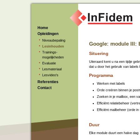
Home
Opleidingen
Niveaubepaling
Google: module III: E
Lesinhouden
Trainings-
Situering
mogelijkheden
Uiteraard kent u na een tijdje ge
Evaluatie
dat u door het gebruik van labels
Lesmateriaal
Programma
Lesvideo's
Referenties
Werken met labels
Contact
Orde creëren binnen je post
Zoeken in je mailbox, een vat
Efficiënt relatiebeheer (vert
Efficiënt mailbeheer (orde in
Duur
Elke module duurt een halve dag