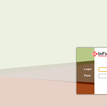
Login
Pasw