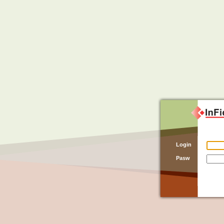
Login
Pasw